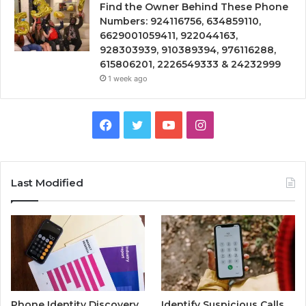
Find the Owner Behind These Phone
Numbers: 924116756, 634859110,
6629001059411, 922044163,
928303939, 910389394, 976116288,
615806201, 2226549333 & 24232999
1 week ago
Facebook
Twitter
YouTube
Instagram
Last Modified
Phone Identity Discovery
Identify Suspicious Calls