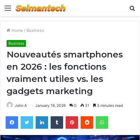
Menu
S
fo
Home
/
Business
Business
Nouveautés smartphones
en 2026 : les fonctions
vraiment utiles vs. les
gadgets marketing
John A
January 19, 2026
0
31
3 minutes read
Facebook
Twitter
LinkedIn
Tumblr
Pinterest
Reddit
WhatsApp