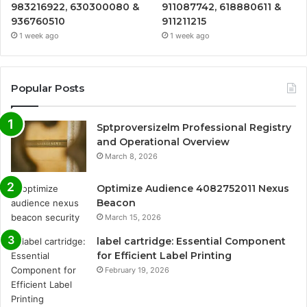
983216922, 630300080 &
911087742, 618880611 &
936760510
911211215
1 week ago
1 week ago
Popular Posts
Sptproversizelm Professional Registry
and Operational Overview
March 8, 2026
Optimize Audience 4082752011 Nexus
Beacon
March 15, 2026
label cartridge: Essential Component
for Efficient Label Printing
February 19, 2026