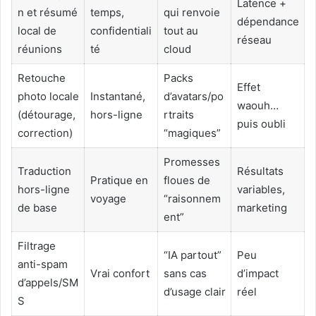
Latence +
n et résumé
temps,
qui renvoie
dépendance
local de
confidentiali
tout au
réseau
réunions
té
cloud
Retouche
Packs
Effet
photo locale
Instantané,
d’avatars/po
waouh…
(détourage,
hors-ligne
rtraits
puis oubli
correction)
“magiques”
Promesses
Traduction
Résultats
Pratique en
floues de
hors-ligne
variables,
voyage
“raisonnem
de base
marketing
ent”
Filtrage
“IA partout”
Peu
anti-spam
Vrai confort
sans cas
d’impact
d’appels/SM
d’usage clair
réel
S