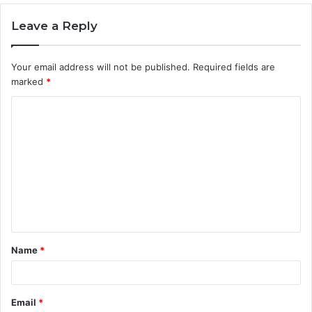
Leave a Reply
Your email address will not be published.
Required fields are
marked
*
C
o
m
m
e
n
t
Name
*
*
Email
*