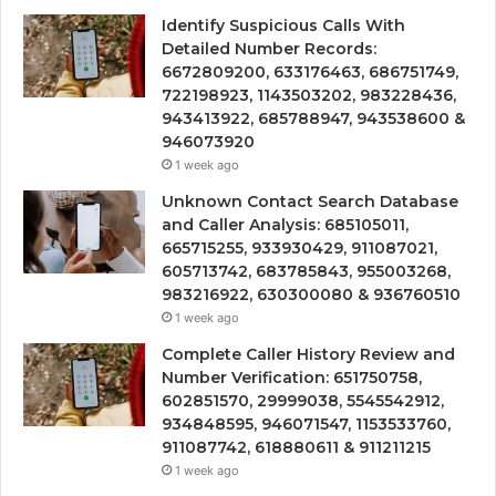
Identify Suspicious Calls With
Detailed Number Records:
6672809200, 633176463, 686751749,
722198923, 1143503202, 983228436,
943413922, 685788947, 943538600 &
946073920
1 week ago
Unknown Contact Search Database
and Caller Analysis: 685105011,
665715255, 933930429, 911087021,
605713742, 683785843, 955003268,
983216922, 630300080 & 936760510
1 week ago
Complete Caller History Review and
Number Verification: 651750758,
602851570, 29999038, 5545542912,
934848595, 946071547, 1153533760,
911087742, 618880611 & 911211215
1 week ago