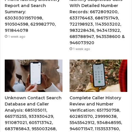
Report and Search
With Detailed Number
Summary:
Records: 6672809200,
63030301957098,
633176463, 686751749,
910504598, 629982770,
722198923, 1143503202,
911844078
983228436, 943413922,
685788947, 943538600 &
1 week ago
946073920
1 week ago
Unknown Contact Search
Complete Caller History
Database and Caller
Review and Number
Analysis: 685105011,
Verification: 651750758,
665715255, 933930429,
602851570, 29999038,
911087021, 605713742,
5545542912, 934848595,
683785843, 955003268,
946071547, 1153533760,